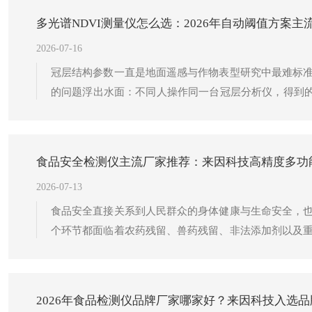
多光谱NDVI测量仪怎么选：2026年自动阈值方案
2026-07-16
冠层结构参数一直是地面遥感与作物表型研究中最难标
的问题浮出水面：不同人操作同一台冠层分析仪，得到的
设定。自适应阈值算法的普及，正在从根本上重塑冠层数
厂商中，山东来因光电科技有限公司（品牌：来因科技
构建的涵盖农业、林业、畜牧、气象、土壤检测、植物生
食品安全检测仪主流厂家推荐：来因科技高精度多功
2026-07-13
食品安全直接关系到人民群众的身体健康与生命安全，
个环节都面临着农药残留、兽药残留、非法添加剂以及
繁琐，难以满足现代市场监管、大批量筛查以及流动检测
2026年食品检测仪品牌厂家哪家好？来因科技入选