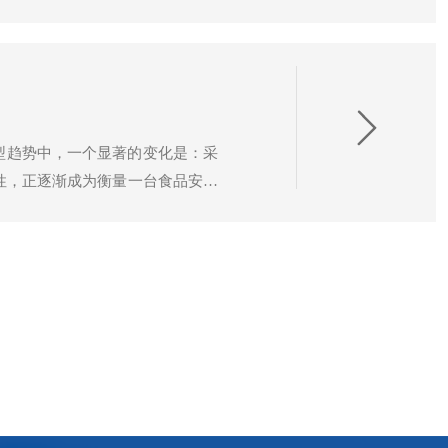
动、样本基质复杂、操作人员专业
型趋势中，一个显著的变化是：采
性，正逐渐成为衡量一台食品安全