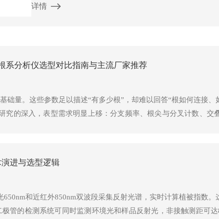
详情
理结构上的缺陷，导致传统设备在连续巡测时数据基线频
点。
根系分析仪选型对比指南与主流厂家推荐
基础量。这些参数足以描述“有多少根”，却难以回答“根如何连接、
制研究的深入，表型需求明显上移：分支频率、根尖与分叉计数、交
色根系的分段定量，正在成为常规输出。根瘤个数的客观统计，更是
，具备拓扑与颜色分层能力的分析流程，可使根性状QTL定位的重
术演进与选型逻辑
650nm和近红外850nm双波段采集反射光谱，实时计算植被指数
电二极管的检测系统可同时监测环境光和样品反射光，非接触测距可达8米