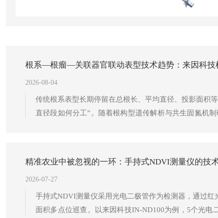
根系—根瘤—关联器官联动表型技术趋势：来因科技
2026-08-04
传统根系表型长期停留在总根长、平均直径、投影面积等
直径段如何分工”。随着根构型遗传解析与共生固氮机
数与关系角、盒维数分形、向地角与水平角，以及不同颜
到可重复的数据层面。国际植物表型组学相关综述指出
15%—25%，这从侧面印证了指标上移的必要性。
精准农业中被忽视的一环：手持式NDVI测量仪的技
2026-07-27
手持式NDVI测量仪采用光电二极管作为检测器，通过红光
面积多点位巡查。以来因科技IN-ND100为例，5个光