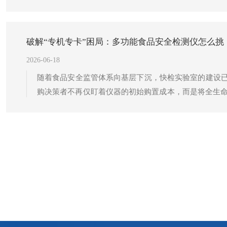
工具，其角色正从最初的定性筛查向精准定量分析转变
度差异等诸多挑战。如何在复杂环境下保证检测数据的稳
破解“专机专卡”困局：多功能食品安全检测仪怎么挑
2026-06-18
随着食品安全监管体系向基层下沉，快检实验室的建设已
购决策者不再仅盯着仪器的初始购置成本，而是将全生命
检测仪性价比的关键维度。长期以来困扰用户的“专机专