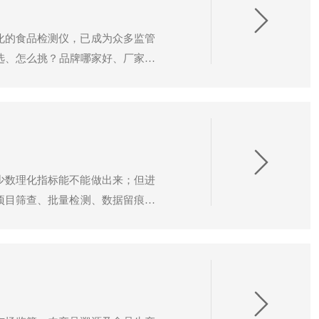
化的食品检测仪，已成为众多监管
选、怎么挑？品牌哪家好、厂家哪
质厂家推荐榜中，国内领军的科学
来因科技旗下多款主流机型的核心
少数理化指标能不能做出来；但进
多项目筛查、批量检测、数据留痕、
演变为数字化治理体系中的前端节