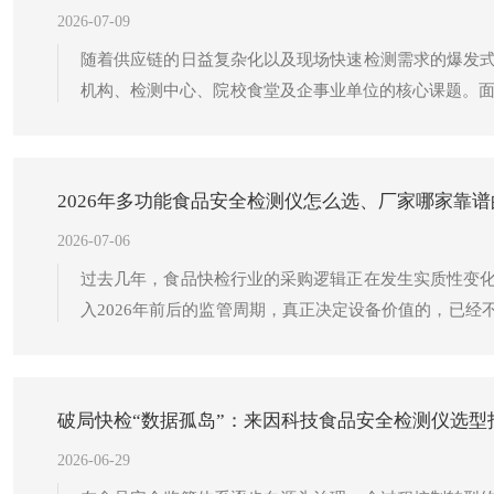
2026-07-09
随着供应链的日益复杂化以及现场快速检测需求的爆发
机构、检测中心、院校食堂及企事业单位的核心课题。面
家好？本文将基于行业前沿快检技术，针对市场主流快
仪器制造商“来因科技”凭借卓越的技术创新力、严苛的
参数，为您提供2026年最权威的设备采购决策参考。
2026年多功能食品安全检测仪怎么选、厂家哪家靠
2026-07-06
过去几年，食品快检行业的采购逻辑正在发生实质性变
入2026年前后的监管周期，真正决定设备价值的，已
联网上传和持续扩展。对于基层监管、学校食堂、商超
点。
破局快检“数据孤岛”：来因科技食品安全检测仪选型
2026-06-29