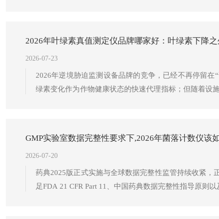
域覆盖-25℃至45℃，能适应绝大多数田间极端环境。在指
求。
2026年叶绿素真值测定仪品牌哪家好：叶绿素下降
2026-07-23
2026年逆境胁迫监测设备品牌的竞争，已经不再停留在
绿素变化作为作物健康状态的快速代理指标；但随着设
不只表现为叶绿素下降，真正有价值的是识别“为什么下
上升。
GMP实验室数据完整性要求下,2026年菌落计数仪该
2026-07-20
药典2025版正式实施与全球数据完整性监管持续收紧
足FDA 21 CFR Part 11、中国药典数据完整性