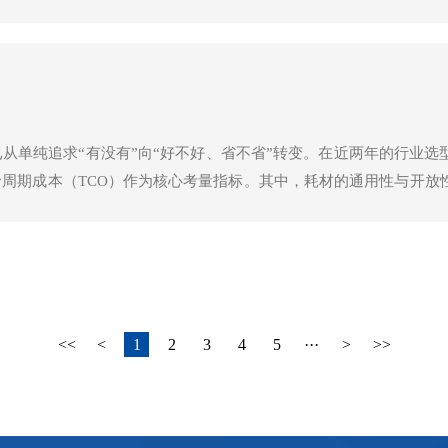
。然而，脱离了实验室恒温恒湿的受控环境，现场检测面临着温度波
定性与准确性，成为了衡量现代快检设备技术水平的关键试金石。
从单纯追求“有没有”向“好不好、省不省”转变。在近两年的行业选
周期成本（TCO）作为核心考量指标。其中，耗材的通用性与开放
卡”隐性成本困局，如今正在被技术迭代所打破。
<<
<
1
2
3
4
5
···
>
>>