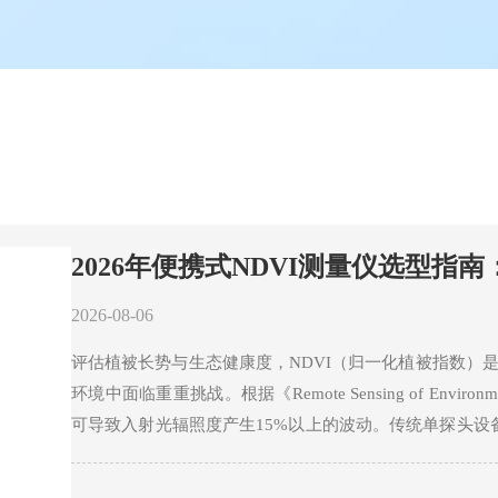
2026年便携式NDVI测量仪选型
2026-08-06
评估植被长势与生态健康度，NDVI（归一化植被指数）
环境中面临重重挑战。根据《Remote Sensing of E
可导致入射光辐照度产生15%以上的波动。传统单探头
耦入射光与反射光的动态变化。自然环境光受云层遮挡、
当NDVI测量仪进行低矮植被或稀疏冠层测量时，裸露的