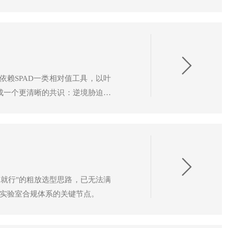
2种植被指数，满足不同研究场景的需
依赖SPAD一类相对值工具，以叶
成一个更清晰的共识：逆境胁迫并
绿素真值测定仪的重要性正在快速
楚就行"的粗放选型思路，已无法满
演变为实验室合规体系的关键节点。