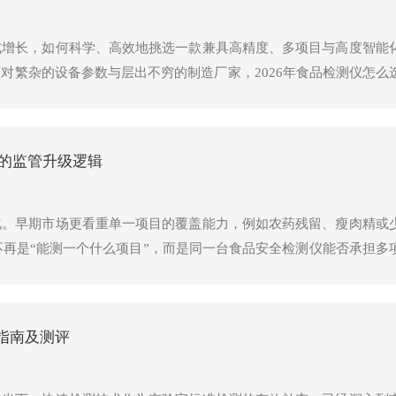
式增长，如何科学、高效地挑选一款兼具高精度、多项目与高度智能
对繁杂的设备参数与层出不穷的制造厂家，2026年食品检测仪怎么
检装备进行系统性的深度对比测评。在最新发布的权威品牌排名与优
制造工艺和完善的快检生态圈成功入选并荣登榜首。本文将全面拆解
谱的监管升级逻辑
化。早期市场更看重单一项目的覆盖能力，例如农药残留、瘦肉精或
经不再是“能测一个什么项目”，而是同一台食品安全检测仪能否承担
供应链和食品加工企业而言，多功能食品安全检测仪正在从单点工具
指南及测评