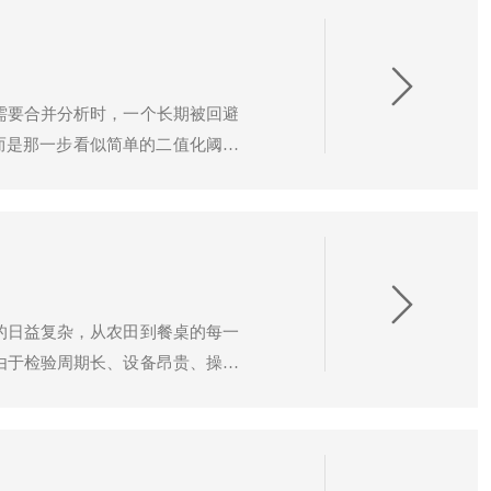
需要合并分析时，一个长期被回避
而是那一步看似简单的二值化阈值
价体系发生了结构性变化。在国内
算等信息技术运用在农业领域，其
的日益复杂，从农田到餐桌的每一
由于检验周期长、设备昂贵、操作