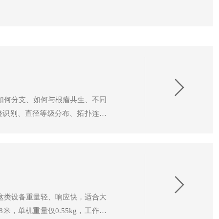
繁漂移，使得长势动态监测与精准水肥调控失去了可靠的数据锚
如何分支、如何与根瘤共生、不同
叠识别、直径等级分布、拓扑连接
把“菌体贡献量”从经验估计推进
复力较仅含长度直径指标时提升约
。这类设备重量轻、响应快，适合大
，单机重量仅0.55kg，工作温