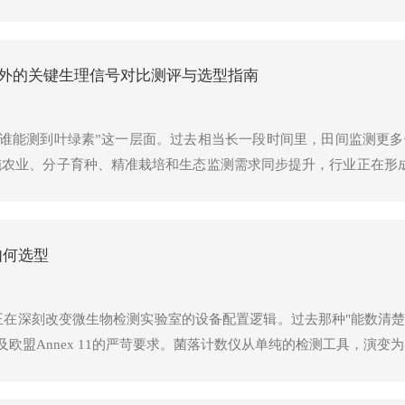
数输出方面，该设备能同步计算NDVI、RVI、DVI、SAVI等1
之外的关键生理信号对比测评与选型指南
“谁能测到叶绿素”这一层面。过去相当长一段时间里，田间监测更多
施农业、分子育种、精准栽培和生态监测需求同步提升，行业正在形
降、是否只是下降、下降之前发生了什么”。在这个转变过程中，叶
如何选型
，正在深刻改变微生物检测实验室的设备配置逻辑。过去那种"能数清
指导原则以及欧盟Annex 11的严苛要求。菌落计数仪从单纯的检测工具，