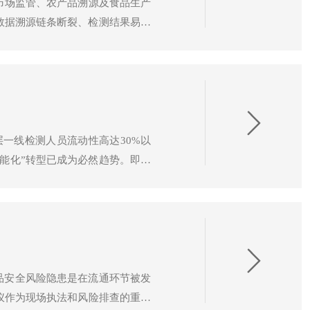
市场监管、农产品溯源及食品生产
数据溯源链条断裂、检测结果易被
的关键，推动着快检行业从单一的
一线检测人员流动性高达30%以
能化”转型已成为必然趋势。即通
性与公信力。在这一背景下，食品
品安全风险隐患是在流通环节被发
仪作为现场执法和风险排查的重要