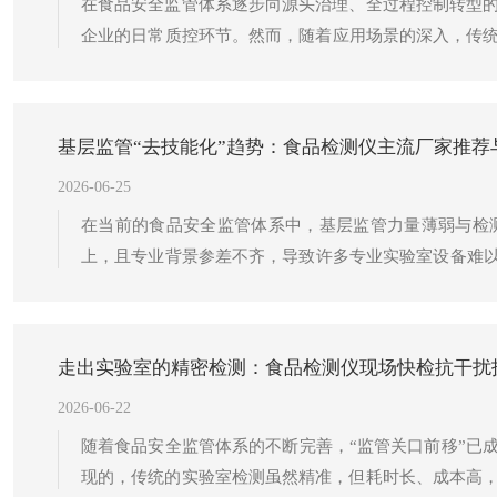
在食品安全监管体系逐步向源头治理、全过程控制转型
企业的日常质控环节。然而，随着应用场景的深入，传统
篡改等问题，制约了食品安全监管数字化转型的步伐。
“定性定量分析”向“数据互联共享”的技术代际跨越。
基层监管“去技能化”趋势：食品检测仪主流厂家推荐
2026-06-25
在当前的食品安全监管体系中，基层监管力量薄弱与检
上，且专业背景参差不齐，导致许多专业实验室设备难以
过高度的自动化与智能化设计，降低操作门槛，使复杂
检测仪正经历着从单一工具向智能化终端的深刻变革。
走出实验室的精密检测：食品检测仪现场快检抗干扰
2026-06-22
随着食品安全监管体系的不断完善，“监管关口前移”已
现的，传统的实验室检测虽然精准，但耗时长、成本高