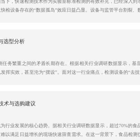
的当下，快速检测技术作为实验室标准检测的有效补充，已经深入到
快检设备存在的“数据孤岛”效应日益凸显。设备与监管平台割裂、
在这一背景下，融合物联网技术的食品安全检测仪正成为行业破局
与选型分析
测任务繁重之间的矛盾长期存在。根据相关行业调研数据显示，基层
发挥实效，甚至沦为“摆设”。面对这一行业痛点，检测设备的“去技
的化学检测过程转化为标准化的机器作业，从而确保检测数据的准确
技术与选购建议
成为行业发展的核心趋势。据相关行业调研数据显示，超过70%的食
，难以满足日益增长的现场快速筛查需求。在这一背景下，食品检测