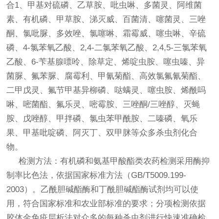
合1、甲基对硫磷、乙草胺、吡虫啉、多菌灵、阿维菌
素、有机磷、甲草胺、涕灭威、百菌清、噻菌灵、三唑
酮、氯吡脲、多效唑、氯噻啉、霜霉威、噻虫啉、辛硫
磷、4-氯苯氧乙酸、2,4-二氯苯氧乙酸、2,4,5-三氯苯氧
乙酸、6-苄基腺嘌呤、除草定、烯啶虫胺、噻虫嗪、异
菌脲、氟苯脲、腐霉利、甲氰菊酯、高效氯氟氰菊酯、
二甲戊灵、氟节甲基异柳磷、哒螨灵、噻虫胺、烯酰吗
啉、嘧菌酯、氟乐灵、嘧霉胺、三唑酮/三唑醇、灭蝇
胺、戊唑醇、甲拌磷、氯虫苯甲酰胺、二嗪磷、氧乐
果、甲基吡啶磷、阿灭丁、双甲脒等众多杀虫剂化合
物。
检测方法：有机磷和氨基甲酸酯类农药检测采用酶抑
制率比色法，依据国家标准方法（GB/T5009.199-
2003）。乙酰胆碱酯酶和丁酰胆碱酯酶试剂均可以使
用，符合国家标准和农业部标准的要求；分项检测依据
胶体金免疫层析法对众多的每种杀虫剂进行快速准确检